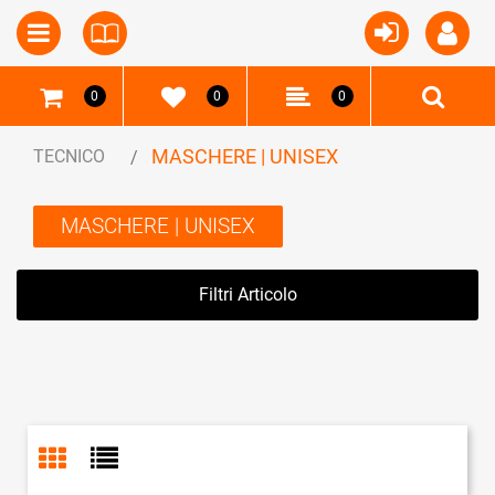
Open
Open menu
0
0
0
MASCHERE | UNISEX
TECNICO
MASCHERE | UNISEX
Filtri Articolo