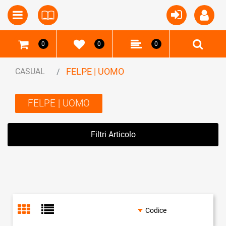
Open
Open menu
0
0
0
FELPE | UOMO
CASUAL
FELPE | UOMO
Filtri Articolo