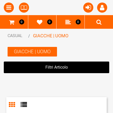
Open
Open menu
0
0
0
GIACCHE | UOMO
CASUAL
GIACCHE | UOMO
Filtri Articolo