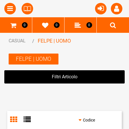
Open
Open menu
0
0
0
FELPE | UOMO
CASUAL
FELPE | UOMO
Filtri Articolo