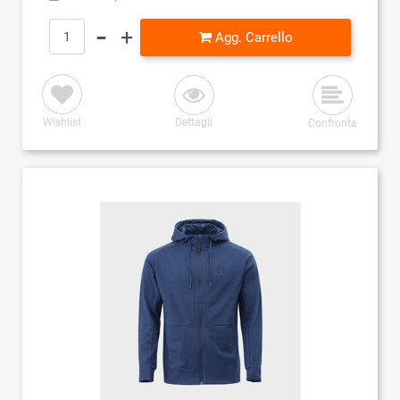
Quantità
Agg. Carrello
Wishlist
Dettagli
Confronta