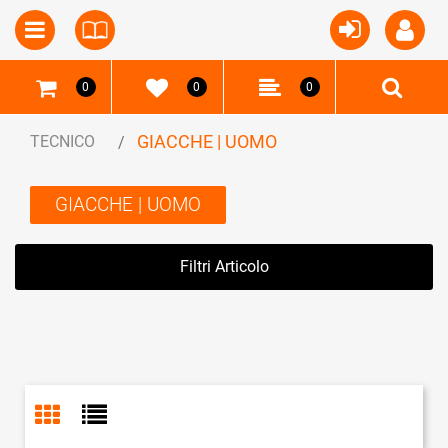
Open
Open menu
0
0
0
GIACCHE | UOMO
TECNICO
GIACCHE | UOMO
Filtri Articolo