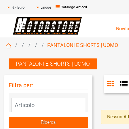
Seleziona una valuta
Catalogo Articoli
Lingue
Novit
PANTALONI E SHORTS | UOMO
PANTALONI E SHORTS | UOMO
Filtra per:
La modifica di un filtro aggiorna automaticamente gli altri fil
Nessun Art