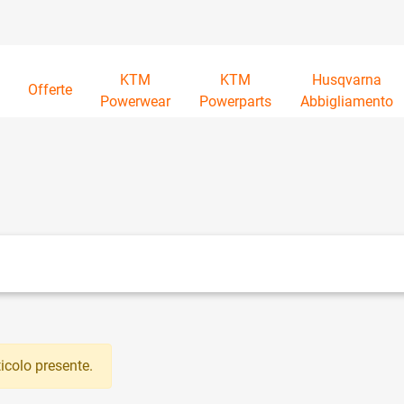
KTM
KTM
Husqvarna
à
Offerte
Powerwear
Powerparts
Abbigliamento
tri disponibili.
icolo presente.