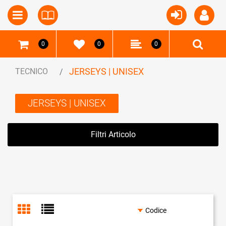
Open
Open menu
0
0
0
JERSEYS | UNISEX
TECNICO
JERSEYS | UNISEX
Filtri Articolo