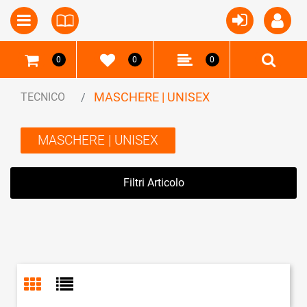
Open
Open menu
0
0
0
MASCHERE | UNISEX
TECNICO
MASCHERE | UNISEX
Filtri Articolo