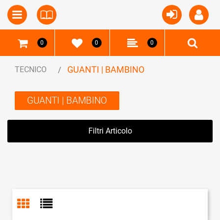
Open
Open menu
0
0
0
GUANTI | BAMBINO
TECNICO
GUANTI | BAMBINO
Filtri Articolo