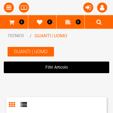
Open
Open menu
0
0
0
GUANTI | UOMO
TECNICO
GUANTI | UOMO
Filtri Articolo