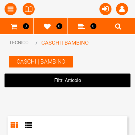
Open
Open menu
0
0
0
CASCHI | BAMBINO
TECNICO
CASCHI | BAMBINO
Filtri Articolo