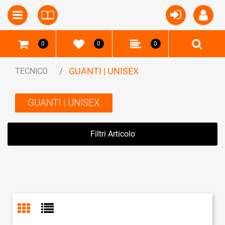
Open
Open menu
0
0
0
GUANTI | UNISEX
TECNICO
GUANTI | UNISEX
Filtri Articolo