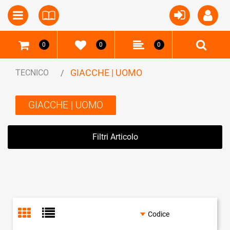
Open
Open menu
0
0
0
GIACCHE | UOMO
TECNICO
GIACCHE | UOMO
Filtri Articolo