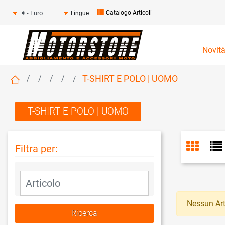
Seleziona una valuta
Catalogo Articoli
Lingue
Novit
T-SHIRT E POLO | UOMO
T-SHIRT E POLO | UOMO
Filtra per:
La modifica di un filtro aggiorna automaticamente gli altri fil
Nessun Art