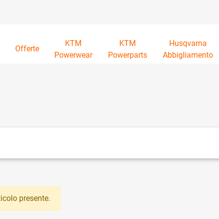
KTM
KTM
Husqvarna
à
Offerte
Powerwear
Powerparts
Abbigliamento
tri disponibili.
icolo presente.