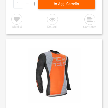
Quantità
Agg. Carrello
Wishlist
Dettagli
Confronta