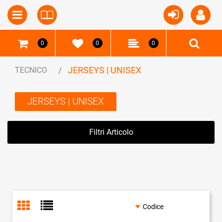
Open
Open menu
0
0
0
JERSEYS | UNISEX
TECNICO
JERSEYS | UNISEX
Filtri Articolo