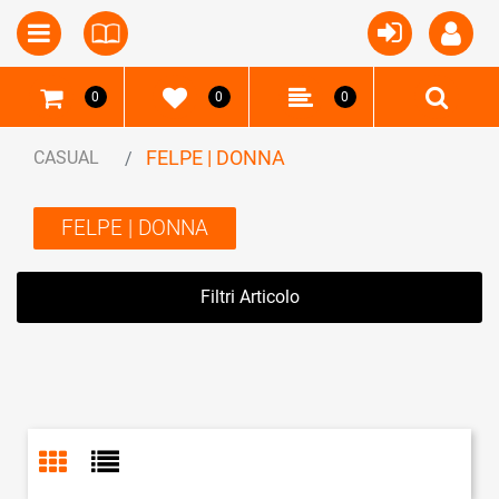
Open
Open menu
0
0
0
FELPE | DONNA
CASUAL
FELPE | DONNA
Filtri Articolo