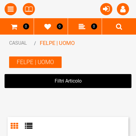
Open
Open menu
0
0
0
FELPE | UOMO
CASUAL
FELPE | UOMO
Filtri Articolo