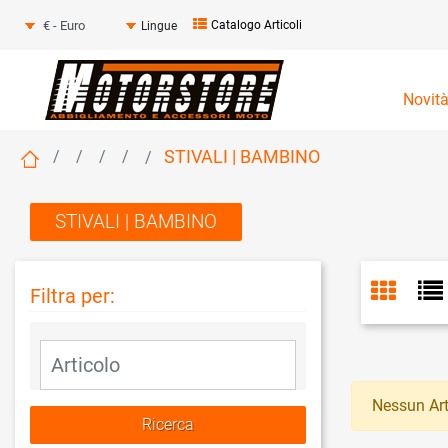
Seleziona una valuta
Catalogo Articoli
Lingue
Novit
STIVALI | BAMBINO
STIVALI | BAMBINO
Filtra per:
La modifica di un filtro aggiorna automaticamente gli altri fil
Nessun Art