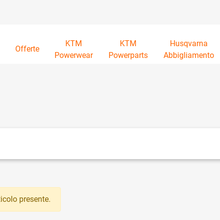
KTM
KTM
Husqvarna
à
Offerte
Powerwear
Powerparts
Abbigliamento
tri disponibili.
icolo presente.