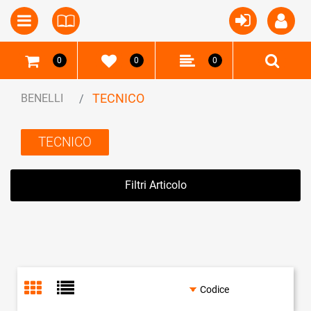
Open
Open menu
0
0
0
TECNICO
BENELLI
TECNICO
Filtri Articolo