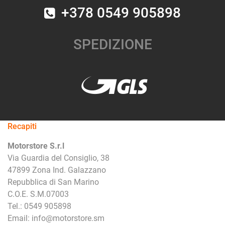
+378 0549 905898
SPEDIZIONE
Recapiti
Motorstore S.r.l
Via Guardia del Consiglio, 38
47899 Zona Ind. Galazzano
Repubblica di San Marino
C.O.E. S.M.07003
Tel.: 0549 905898
Email: info@motorstore.sm