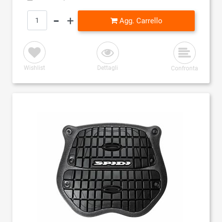
Quantità
Agg. Carrello
Wishlist
Dettagli
Confronta