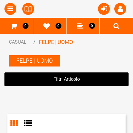
Open
Open menu
0
0
0
FELPE | UOMO
CASUAL
FELPE | UOMO
Filtri Articolo