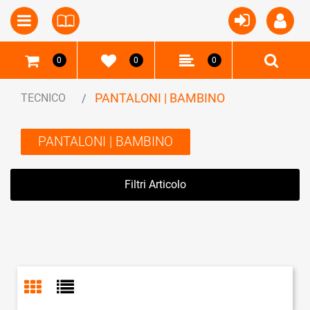
Open
Open menu
0
0
0
PANTALONI | BAMBINO
TECNICO
PANTALONI | BAMBINO
Filtri Articolo