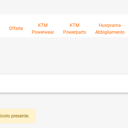
KTM
KTM
Husqvarna
à
Offerte
Powerwear
Powerparts
Abbigliamento
tri disponibili.
icolo presente.