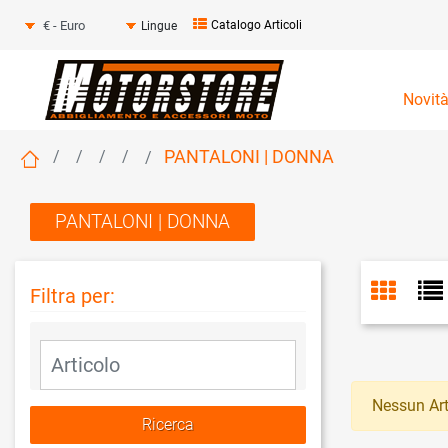
Seleziona una valuta
Catalogo Articoli
Lingue
Novit
PANTALONI | DONNA
PANTALONI | DONNA
Filtra per:
La modifica di un filtro aggiorna automaticamente gli altri fil
Nessun Art