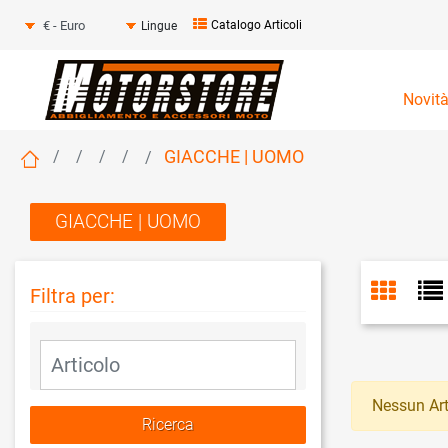
Seleziona una valuta
Catalogo Articoli
Lingue
Novit
GIACCHE | UOMO
GIACCHE | UOMO
Filtra per:
La modifica di un filtro aggiorna automaticamente gli altri fil
Nessun Art