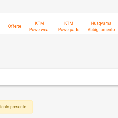
KTM
KTM
Husqvarna
à
Offerte
Powerwear
Powerparts
Abbigliamento
tri disponibili.
icolo presente.