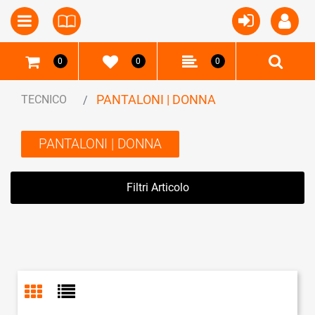
Open
Open menu
0
0
0
PANTALONI | DONNA
TECNICO
PANTALONI | DONNA
Filtri Articolo