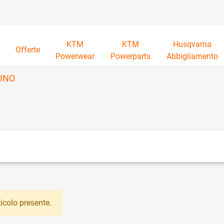
KTM
KTM
Husqvarna
à
Offerte
Powerwear
Powerparts
Abbigliamento
INO
tri disponibili.
icolo presente.