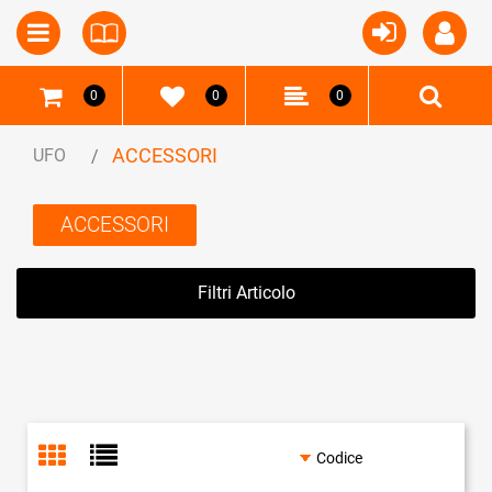
Open
Open menu
0
0
0
ACCESSORI
UFO
ACCESSORI
Filtri Articolo