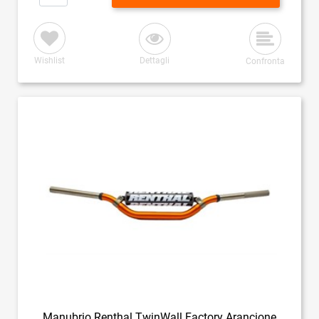
Wishlist
Dettagli
Confronta
Manubrio Renthal TwinWall Factory Arancione