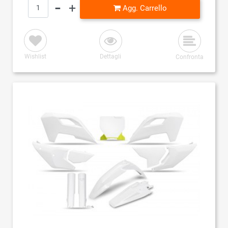
Quantità
Agg. Carrello
Wishlist
Dettagli
Confronta