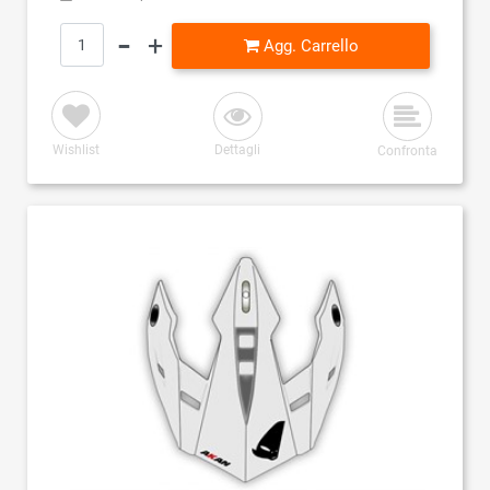
Quantità
Agg. Carrello
Wishlist
Dettagli
Confronta