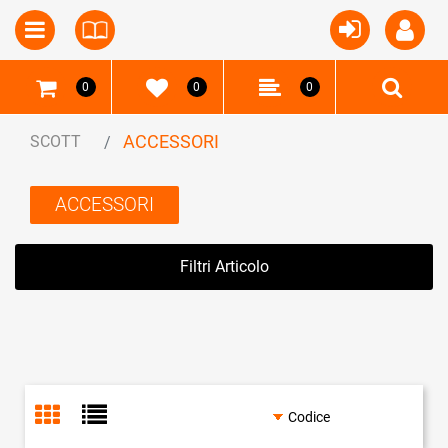
Open
Open menu
0
0
0
ACCESSORI
SCOTT
ACCESSORI
Filtri Articolo