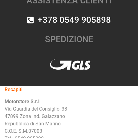
ASSISTENZA CLIENTI
+378 0549 905898
SPEDIZIONE
Recapiti
Motorstore S.r.l
Via Guardia del Consiglio, 38
47899 Zona Ind. Galazzano
Repubblica di San Marino
C.O.E. S.M.07003