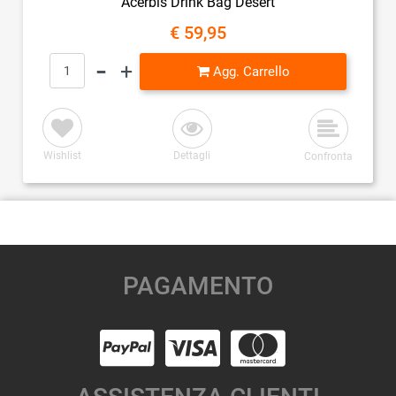
Acerbis Drink Bag Desert
€ 59,95
Quantità
Agg. Carrello
Wishlist
Dettagli
Confronta
PAGAMENTO