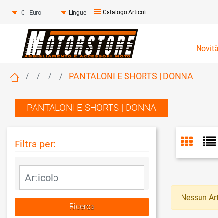
Seleziona una valuta
Catalogo Articoli
Lingue
Novit
PANTALONI E SHORTS | DONNA
PANTALONI E SHORTS | DONNA
Filtra per:
La modifica di un filtro aggiorna automaticamente gli altri fil
Nessun Art