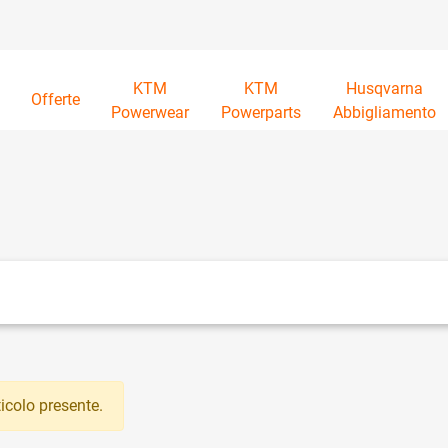
KTM
KTM
Husqvarna
à
Offerte
Powerwear
Powerparts
Abbigliamento
tri disponibili.
icolo presente.