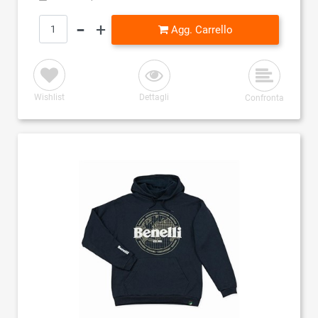
Quantità
Agg. Carrello
Wishlist
Dettagli
Confronta