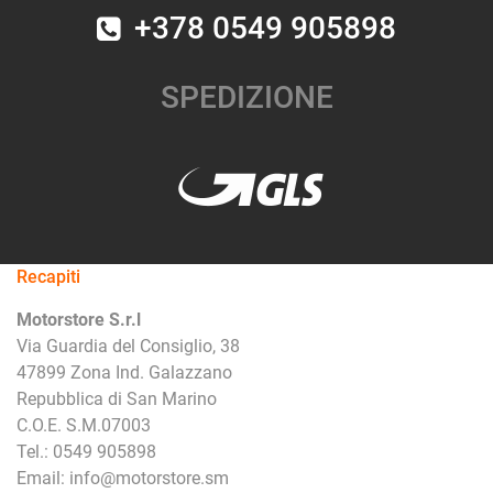
+378 0549 905898
SPEDIZIONE
Recapiti
Motorstore S.r.l
Via Guardia del Consiglio, 38
47899 Zona Ind. Galazzano
Repubblica di San Marino
C.O.E. S.M.07003
Tel.: 0549 905898
Email: info@motorstore.sm