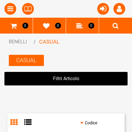
Open
Open menu
0
0
0
CASUAL
BENELLI
CASUAL
Filtri Articolo