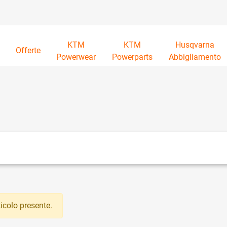
KTM
KTM
Husqvarna
à
Offerte
Powerwear
Powerparts
Abbigliamento
tri disponibili.
icolo presente.