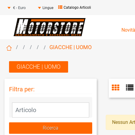
Seleziona una valuta
Catalogo Articoli
Lingue
Novit
GIACCHE | UOMO
GIACCHE | UOMO
Filtra per:
La modifica di un filtro aggiorna automaticamente gli altri fil
Nessun Art