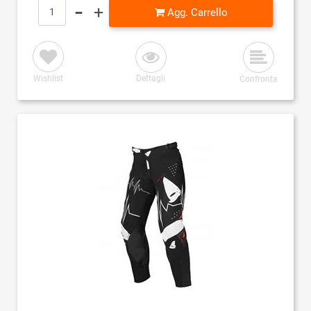
Quantità
Agg. Carrello
Wishlist
Dettagli
Confronta