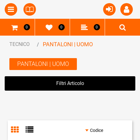
Open
Open menu
0
0
0
PANTALONI | UOMO
TECNICO
PANTALONI | UOMO
Filtri Articolo