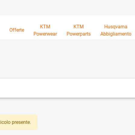
KTM
KTM
Husqvarna
à
Offerte
Powerwear
Powerparts
Abbigliamento
tri disponibili.
icolo presente.