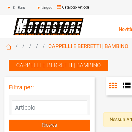
Seleziona una valuta
Catalogo Articoli
Lingue
Novit
CAPPELLI E BERRETTI | BAMBINO
CAPPELLI E BERRETTI | BAMBINO
Filtra per:
La modifica di un filtro aggiorna automaticamente gli altri fil
Nessun Art