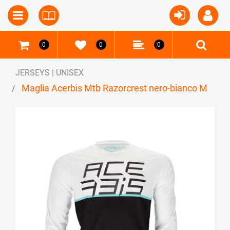
Open
Open menu
0
0
0
JERSEYS | UNISEX
Maglia Acerbis Mtb Razorcrest nero-bianco M