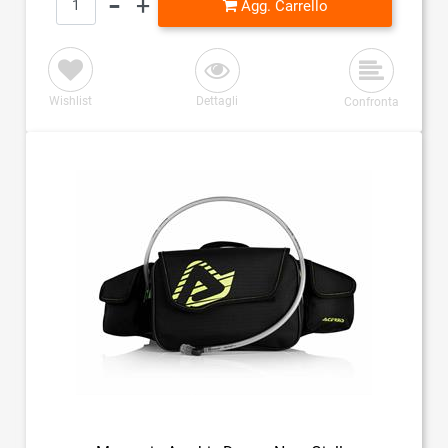
Agg. Carrello
Wishlist
Dettagli
Confronta