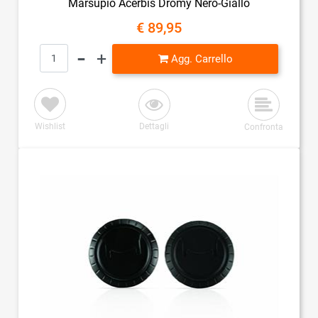
Marsupio Acerbis Dromy Nero-Giallo
€ 89,95
Quantità
Agg. Carrello
Wishlist
Dettagli
Confronta