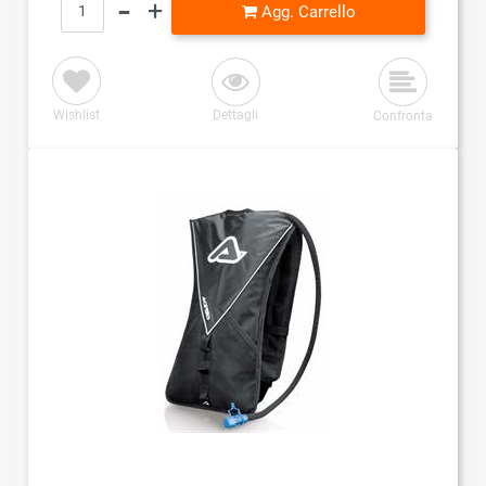
Agg. Carrello
Wishlist
Dettagli
Confronta