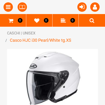
Open
Open menu
0
0
0
CASCHI | UNISEX
Casco HJC i30 Pearl/White tg.XS