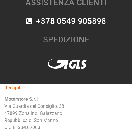
ASSISTENZA CLIENTI
+378 0549 905898
SPEDIZIONE
Recapiti
Motorstore S.r.l
Via Guardia del Consiglio, 38
47899 Zona Ind. Galazzano
Repubblica di San Marino
C.O.E. S.M.07003