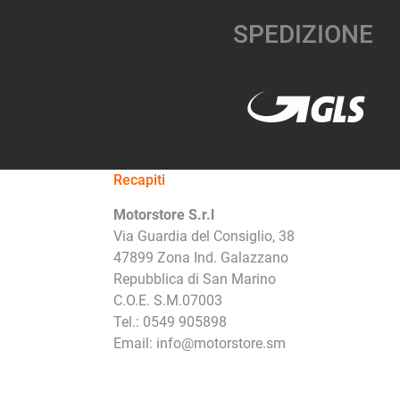
SPEDIZIONE
Recapiti
Motorstore S.r.l
Via Guardia del Consiglio, 38
47899 Zona Ind. Galazzano
Repubblica di San Marino
C.O.E. S.M.07003
Tel.: 0549 905898
Email: info@motorstore.sm