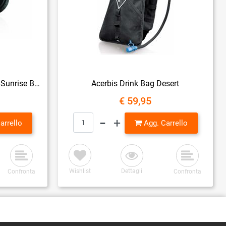
Acerbis Ear Cover per casco Sunrise Black
Acerbis Drink Bag Desert
€ 59,95
Quantità
arrello
Agg. Carrello
Wishlist
Dettagli
Confronta
Confronta