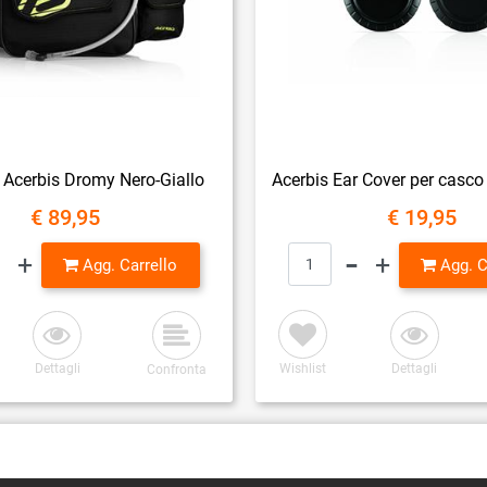
Acerbis Dromy Nero-Giallo
€ 89,95
€ 19,95
Quantità
Quantità
Agg. Carrello
Agg. C
Dettagli
Wishlist
Dettagli
Confronta