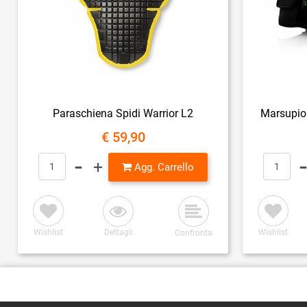
Paraschiena Spidi Warrior L2
Marsupio 
€ 59,90
Quantità
Agg. Carrello
Wishlist
Dettagli
Wishlist
Confronta