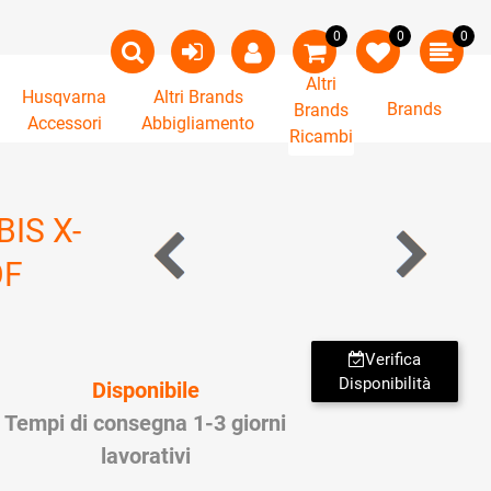
0
0
0
Altri
Husqvarna
Altri Brands
Brands
Brands
Accessori
Abbigliamento
Ricambi
IS X-
OF
Verifica
Disponibilità
Disponibile
Tempi di consegna 1-3 giorni
lavorativi