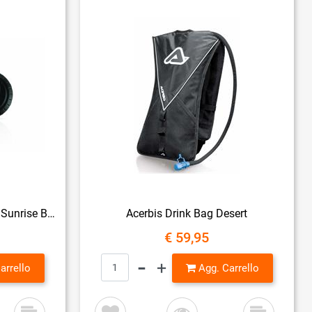
Acerbis Ear Cover per casco Sunrise Black
Acerbis Drink Bag Desert
€ 59,95
Quantità
arrello
Agg. Carrello