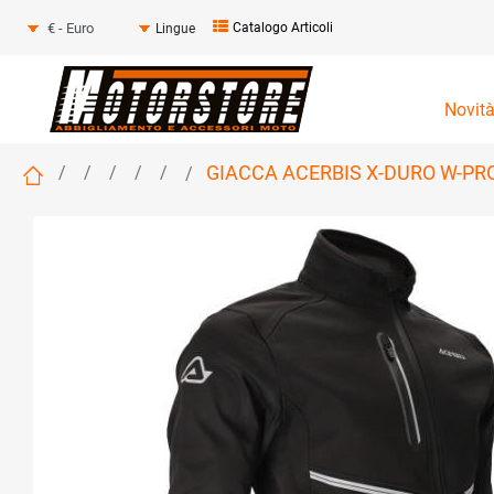
Seleziona una valuta
Catalogo Articoli
Lingue
Novit
GIACCA ACERBIS X-DURO W-PR