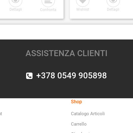
Dettagli
Wishlist
Dettagli
Confronta
ASSISTENZA CLIENTI
+378 0549 905898
Shop
t
Catalogo Articoli
Carrello