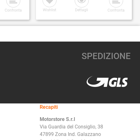
Wishlist
Dettagli
Confronta
Confronta
SPEDIZIONE
Recapiti
Motorstore S.r.l
Via Guardia del Consiglio, 38
47899 Zona Ind. Galazzano