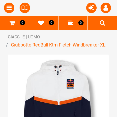
Open
Open menu
0
0
0
GIACCHE | UOMO
Giubbotto RedBull Ktm Fletch Windbreaker XL