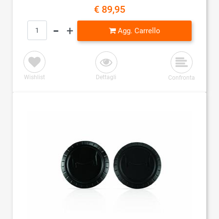
€ 89,95
Quantità
Agg. Carrello
Wishlist
Dettagli
Confronta