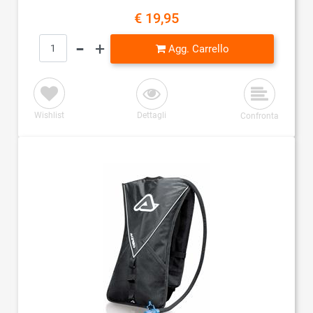
€ 19,95
Quantità
Agg. Carrello
Wishlist
Dettagli
Confronta