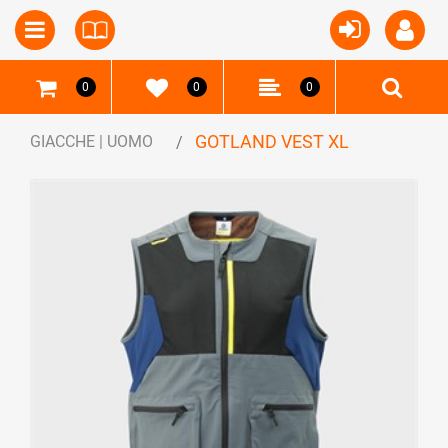
Open
Open menu
0
0
0
GOTLAND VEST XL
GIACCHE | UOMO