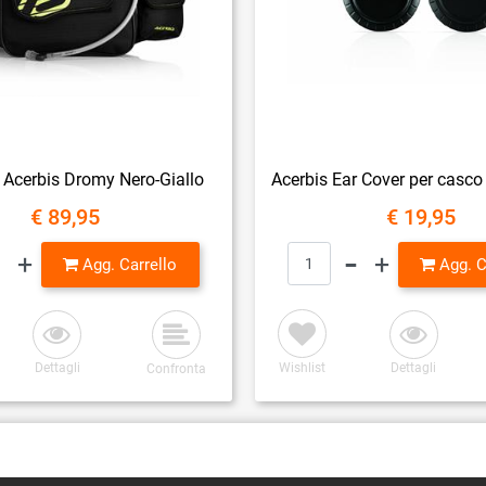
Acerbis Dromy Nero-Giallo
€ 89,95
€ 19,95
Quantità
Quantità
Agg. Carrello
Agg. C
Dettagli
Wishlist
Dettagli
Confronta