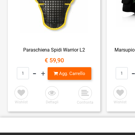
Paraschiena Spidi Warrior L2
Marsupio 
€ 59,90
Quantità
Agg. Carrello
Wishlist
Dettagli
Wishlist
Confronta