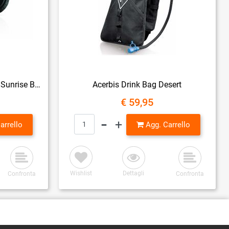
Acerbis Ear Cover per casco Sunrise Black
Acerbis Drink Bag Desert
€ 59,95
Quantità
arrello
Agg. Carrello
Wishlist
Dettagli
Confronta
Confronta