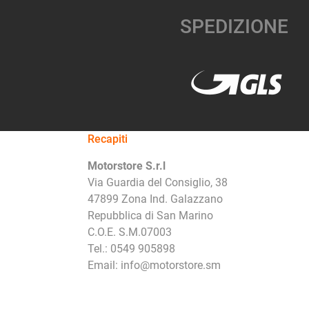
SPEDIZIONE
Recapiti
Motorstore S.r.l
Via Guardia del Consiglio, 38
47899 Zona Ind. Galazzano
Repubblica di San Marino
C.O.E. S.M.07003
Tel.: 0549 905898
Email: info@motorstore.sm