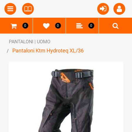
Open
Open menu
0
0
0
PANTALONI | UOMO
Pantaloni Ktm Hydroteq XL/36