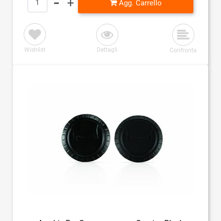
Agg. Carrello
Wishlist
Dettagli
Confronta