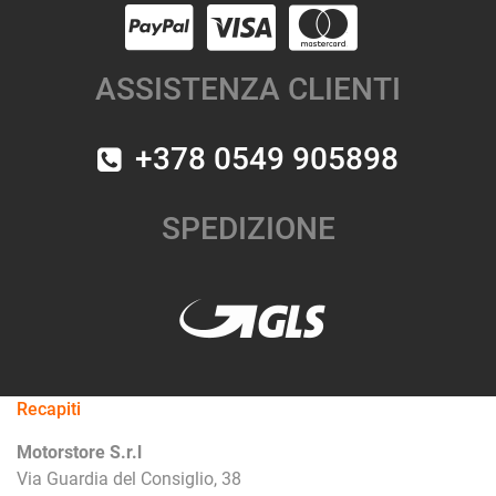
ASSISTENZA CLIENTI
+378 0549 905898
SPEDIZIONE
Recapiti
Motorstore S.r.l
Via Guardia del Consiglio, 38