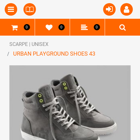
Open
Open menu
0
0
0
SCARPE | UNISEX
URBAN PLAYGROUND SHOES 43