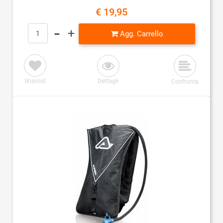
€ 19,95
Quantità
Agg. Carrello
Wishlist
Dettagli
Confronta